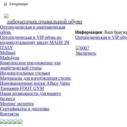
Авторизация
лаборатория правильной обуви
Ортопедическая и анатомическая
обувь
Информация
: Ваш браузе
Ортопедическая и VIP обувь по
Ортопедическая и VIP об
индивидуальному заказу MADE IN
ITALY
Molinari
Увеличить
Made4you
Комплексное предложение для
диабетической стопы
Индивидуальные стельки
Материалы для изготовления стелек
Инновационные носки Alluce Valgo
Тренажер FOOT GYM
Наши возможности для вашего
бизнеса
Мнение эксперта
Сертификаты и дипломы
Контакты