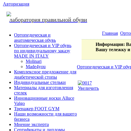
Авторизация
лаборатория правильной обуви
Главная
Орто
Ортопедическая и
анатомическая обувь
Информация
: В
Ортопедическая и VIP обувь
Вашу тележку и 
по индивидуальному заказу
MADE IN ITALY
Molinari
Made4you
Ортопедическая и VIP об
Комплексное предложение для
диабетической стопы
Индивидуальные стельки
Материалы для изготовления
Увеличить
стелек
Инновационные носки Alluce
Valgo
Тренажер FOOT GYM
Наши возможности для вашего
бизнеса
Мнение эксперта
Сертификаты и дипломы